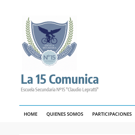
Skip
to
content
La 15 Comunica
Escuela Secundaria Nº15 "Claudio Lepratti"
HOME
QUIENES SOMOS
PARTICIPACIONES