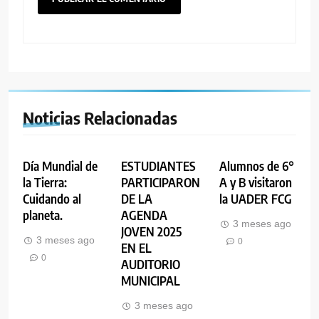
Noticias Relacionadas
Día Mundial de
ESTUDIANTES
Alumnos de 6°
la Tierra:
PARTICIPARON
A y B visitaron
Cuidando al
DE LA
la UADER FCG
planeta.
AGENDA
3 meses ago
JOVEN 2025
3 meses ago
0
EN EL
0
AUDITORIO
MUNICIPAL
3 meses ago