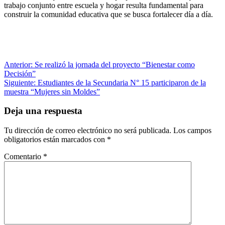
trabajo conjunto entre escuela y hogar resulta fundamental para
construir la comunidad educativa que se busca fortalecer día a día.
Navegación
Anterior:
Se realizó la jornada del proyecto “Bienestar como
Decisión”
de
Siguiente:
Estudiantes de la Secundaria N° 15 participaron de la
entradas
muestra “Mujeres sin Moldes”
Deja una respuesta
Tu dirección de correo electrónico no será publicada.
Los campos
obligatorios están marcados con
*
Comentario
*