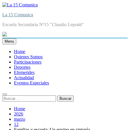
Skip
to
La 15 Comunica
content
Escuela Secundaria Nº15 "Claudio Lepratti"
Menu
Home
Quienes Somos
Participaciones
Deportes
Efemerides
Actualidad
Eventos Especiales
Buscar:
Home
2026
marzo
12
Familias y escuela: Un equipo en sintonía.